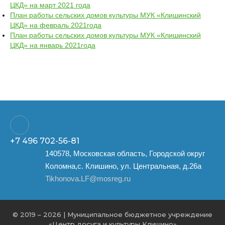
ЦКД» на март 2021 года
План работы сельских домов культуры МУК «Клишинский
ЦКД» на февраль 2021года
План работы сельских домов культуры МУК «Клишинский
ЦКД» на январь 2021года
+7 496
702-56-81
140578, Московская область, Городской округ
Коломна,с. Клишино, ул. Центральная, д.26а
Tikhonova.LF@mosreg.ru
© 2019 – 2026 | Муниципальное бюджетное учреждение
«Центр досуга и культуры Клишино»